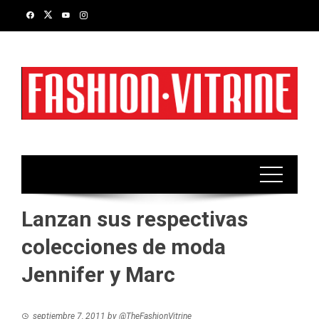
Skip
to
content
Lanzan sus respectivas
colecciones de moda
Jennifer y Marc
septiembre 7, 2011
by
@TheFashionVitrine