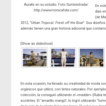
Auralís en su estudio. Foto Suministrada/
De est
http://www.monicafelix.com/
días en
(de Ma
2012, “
Urban Tropical: Fresh off the Boat
”. Sus diseños
además tienen una gran historia adicional que contarn
[Show as slideshow]
En esta ocasión, ha llevado su creatividad de moda sost
orgánicos que utilizó, con tintes naturales. Por ejempl
colección, la consiguió utilizando el «
madder»
(Rubia t
ecotintes. El “amarillo mangó”, lo logró utilizando “
turm