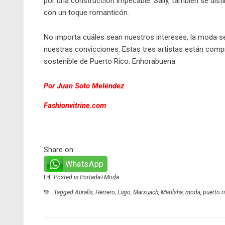
por una construcción impecable. Sally, también se dist
con un toque romanticón.
No importa cuáles sean nuestros intereses, la moda se
nuestras convicciones. Estas tres artistas están com
sostenible de Puerto Rico. Enhorabuena.
Por Juan Soto Meléndez
Fashionvitrine.com
Share on:
WhatsApp
Posted in
Portada+Moda
Tagged
Auralís
,
Herrero
,
Lugo
,
Marxuach
,
Matilsha
,
moda
,
puerto r