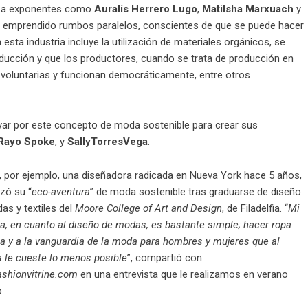
s a exponentes como
Auralís Herrero Lugo
,
Matilsha Marxuach
y
n emprendido rumbos paralelos, conscientes de que se puede hacer
esta industria incluye la utilización de materiales orgánicos, se
ducción y que los productores, cuando se trata de producción en
voluntarias y funcionan democráticamente, entre otros
levar por este concepto de moda sostenible para crear sus
 Rayo Spoke
, y
SallyTorresVega
.
s, por ejemplo, una diseñadora radicada en Nueva York hace 5 años,
ó su “
eco-aventura
” de moda sostenible tras graduarse de diseño
as y textiles del
Moore College of Art and Design
, de Filadelfia. “
Mi
a, en cuanto al diseño de modas, es bastante simple; hacer ropa
ca y a la vanguardia de la moda para hombres y mujeres que al
a le cueste lo menos posible
”, compartió con
shionvitrine.com
en una entrevista que le realizamos en verano
.