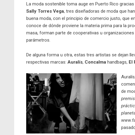
La moda sostenible toma auge en Puerto Rico gracia
Sally Torres Vega
, tres diseñadoras de moda que ha
buena moda, con el principio de comercio justo, que en 
conoce de dónde proviene la materia prima para la pro
masa, forman parte de cooperativas u organizaciones 
parámetros.
De alguna forma u otra, estas tres artistas se dejan l
respectivas marcas:
Auralís
,
Concalma
handbags,
El
Auralí
comenz
de mod
premis
prácti
planet
www.fa
pasado