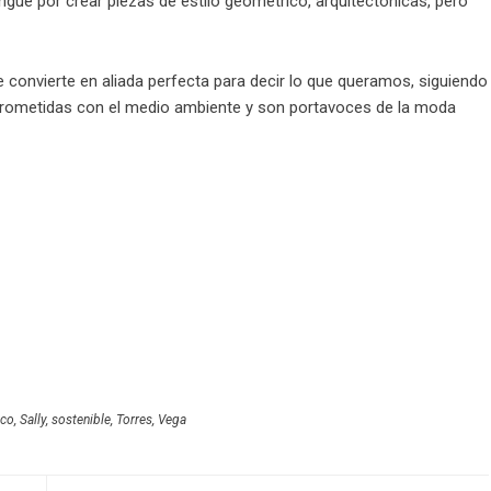
ingue por crear piezas de estilo geométrico, arquitectónicas, pero
 convierte en aliada perfecta para decir lo que queramos, siguiendo
prometidas con el medio ambiente y son portavoces de la moda
ico
,
Sally
,
sostenible
,
Torres
,
Vega