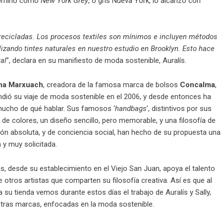
denominó como
New York Grey
, o gris Nueva York, lo alcanzó con
y recicladas. Los procesos textiles son mínimos e incluyen métodos
izando tintes naturales en nuestro estudio en Brooklyn. Esto hace
al
”, declara en su manifiesto de moda sostenible, Auralís.
sha Marxuach
, creadora de la famosa marca de bolsos
Concalma
,
dió su viaje de moda sostenible en el 2006, y desde entonces ha
ucho de qué hablar. Sus famosos ‘
handbags
’, distintivos por sus
 de colores, un diseño sencillo, pero memorable, y una filosofía de
ción absoluta, y de conciencia social, han hecho de su propuesta una
 y muy solicitada.
, desde su establecimiento en el Viejo San Juan, apoya el talento
e otros artistas que comparten su filosofía creativa. Así es que al
a su tienda vemos durante estos días el trabajo de Auralís y Sally,
otras marcas, enfocadas en la moda sostenible.