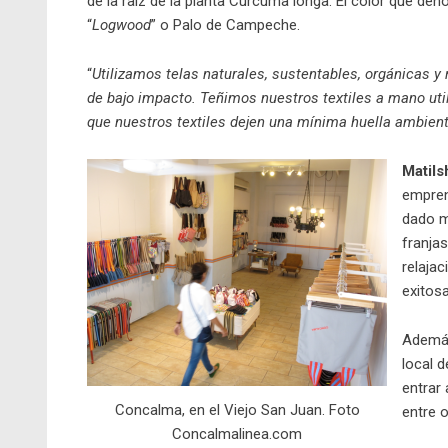
de la raíz de la planta Cúrcuma longa. El color que 
“
Logwood
” o Palo de Campeche.
“
Utilizamos telas naturales, sustentables, orgánicas 
de bajo impacto. Teñimos nuestros textiles a mano util
que nuestros textiles dejen una mínima huella ambient
Matil
empren
dado m
franjas
relaja
exitosa
Además
local d
entrar 
Concalma, en el Viejo San Juan. Foto
entre 
Concalmalinea.com