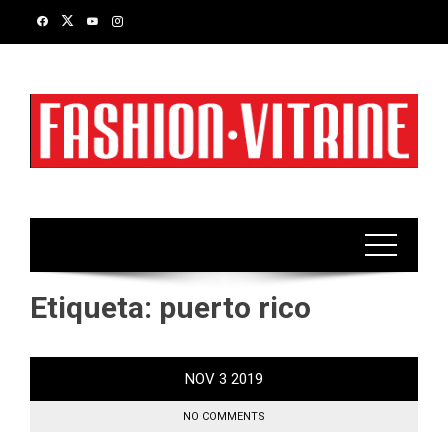
Skip
to
content
Etiqueta:
puerto rico
NOV
3
2019
NO COMMENTS