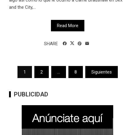
and the City,...
Read More
SHARE
Paginación
1
2
…
8
Siguientes
de
entradas
PUBLICIDAD