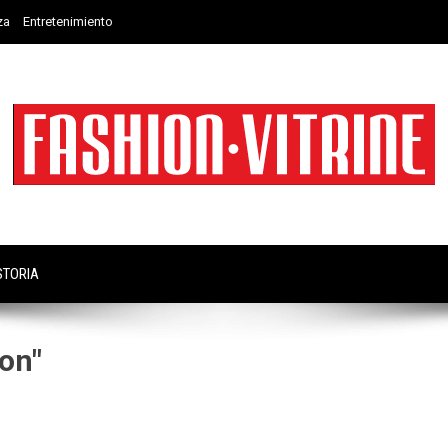
za
Entretenimiento
STORIA
on"