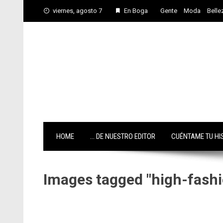
Skip
viernes, agosto 7
En Boga
Gente
Moda
Belle
to
content
HOME
… DE NUESTRO EDITOR
CUÉNTAME TU HI
Images tagged "high-fashi