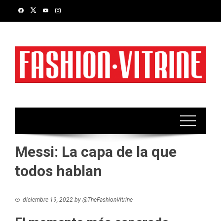
Skip
to
content
Messi: La capa de la que
todos hablan
diciembre 19, 2022
by
@TheFashionVitrine