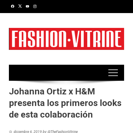
Skip
to
content
Johanna Ortiz x H&M
presenta los primeros looks
de esta colaboración
diciembre 6, 2019
by
@TheFashionVitrine