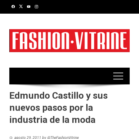
Skip
to
content
Edmundo Castillo y sus
nuevos pasos por la
industria de la moda
agosto 29, 2011
by
@TheFashionVitrine