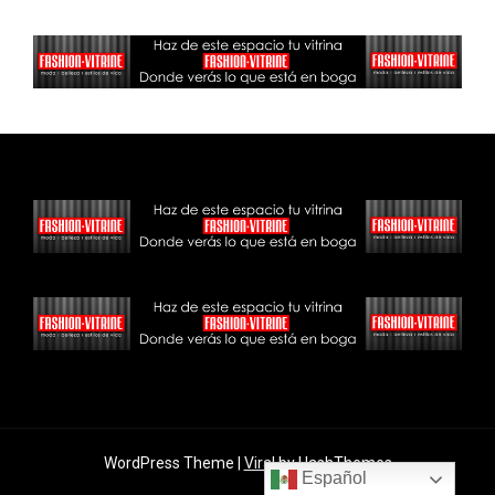
WordPress Theme |
Viral
by HashThemes
Español