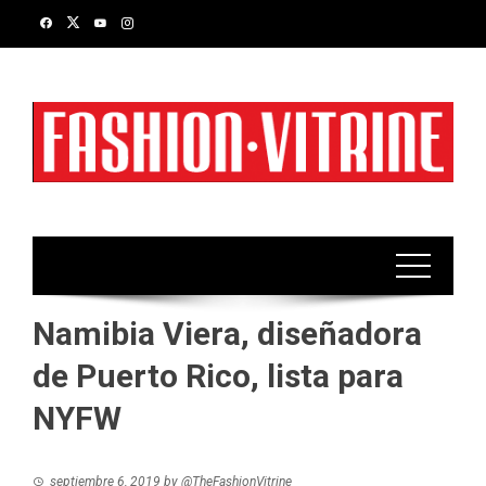
Skip
to
content
Namibia Viera, diseñadora
de Puerto Rico, lista para
NYFW
septiembre 6, 2019
by
@TheFashionVitrine