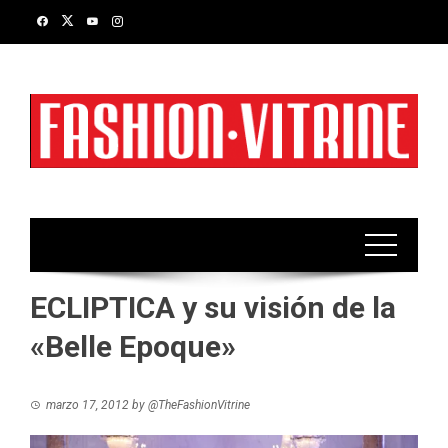
Skip
to
content
ECLIPTICA y su visión de la
«Belle Epoque»
marzo 17, 2012
by
@TheFashionVitrine