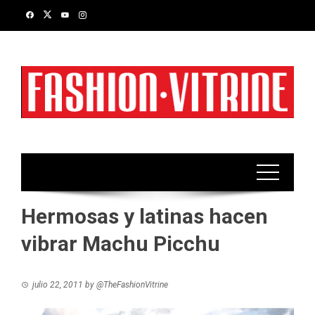
Skip
to
content
Hermosas y latinas hacen
vibrar Machu Picchu
julio 22, 2011
by
@TheFashionVitrine