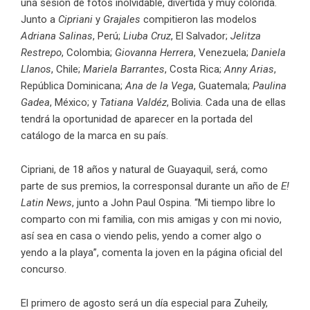
una sesión de fotos inolvidable, divertida y muy colorida.
Junto a
Cipriani
y
Grajales
compitieron las modelos
Adriana Salinas
, Perú;
Liuba Cruz
, El Salvador;
Jelitza
Restrepo
, Colombia;
Giovanna Herrera
, Venezuela;
Daniela
Llanos
, Chile;
Mariela Barrantes
, Costa Rica;
Anny Arias
,
República Dominicana;
Ana de la Vega
, Guatemala;
Paulina
Gadea
, México; y
Tatiana Valdéz
, Bolivia. Cada una de ellas
tendrá la oportunidad de aparecer en la portada del
catálogo de la marca en su país.
Cipriani, de 18 años y natural de Guayaquil, será, como
parte de sus premios, la corresponsal durante un año de
E!
Latin News
, junto a
John Paul Ospina
. “Mi tiempo libre lo
comparto con mi familia, con mis amigas y con mi novio,
así sea en casa o viendo pelis, yendo a comer algo o
yendo a la playa”, comenta la joven en la página oficial del
concurso.
El primero de agosto será un día especial para
Zuheily
,