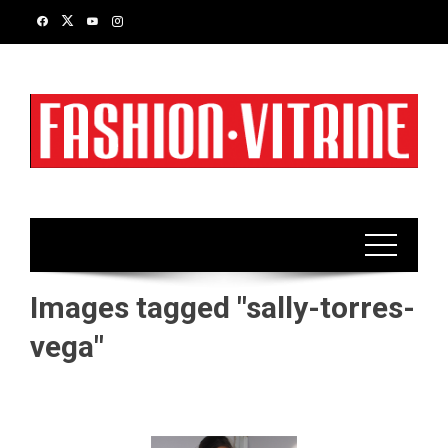
Skip
to
content
Images tagged "sally-torres-
vega"