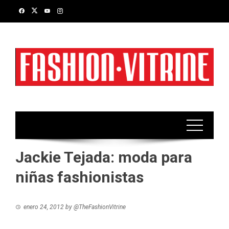
Skip
to
content
Jackie Tejada: moda para
niñas fashionistas
enero 24, 2012
by
@TheFashionVitrine