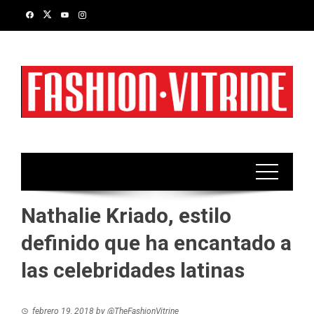
Skip
to
content
Nathalie Kriado, estilo
definido que ha encantado a
las celebridades latinas
febrero 19, 2018
by
@TheFashionVitrine