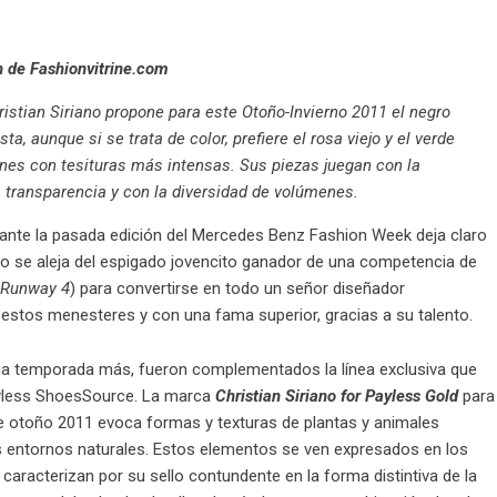
n de Fashionvitrine.com
ristian Siriano propone para este Otoño-Invierno 2011 el negro
a, aunque si se trata de color, prefiere el rosa viejo y el verde
ones con tesituras más intensas. Sus piezas juegan con la
 transparencia y con la diversidad de volúmenes.
ante la pasada edición del
Mercedes Benz Fashion Week
deja claro
o se aleja del espigado jovencito ganador de una competencia de
 Runway 4
) para convertirse en todo un señor diseñador
estos menesteres y con una fama superior, gracias a su talento.
na temporada más, fueron complementados la línea exclusiva que
yless ShoesSource. La marca
Christian Siriano for Payless Gold
para
e otoño 2011 evoca formas y texturas de plantas y animales
s entornos naturales. Estos elementos se ven expresados en los
caracterizan por su sello contundente en la forma distintiva de la