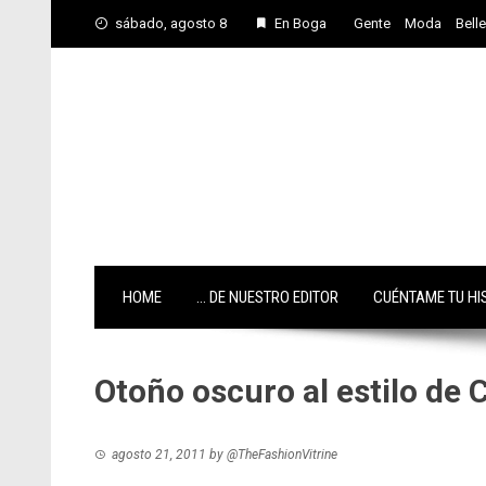
Skip
sábado, agosto 8
En Boga
Gente
Moda
Bell
to
content
HOME
… DE NUESTRO EDITOR
CUÉNTAME TU HI
Otoño oscuro al estilo de C
agosto 21, 2011
by
@TheFashionVitrine