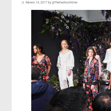
febrero 14, 2017
by
@TheFashionVitrine