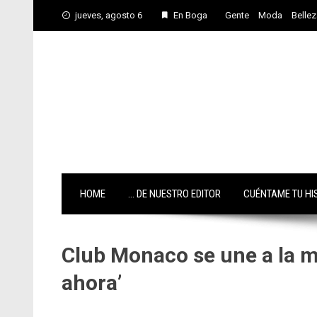
Skip
jueves, agosto 6
En Boga
Gente
Moda
Bellez
to
content
HOME
… DE NUESTRO EDITOR
CUÉNTAME TU HI
Club Monaco se une a la m
ahora’