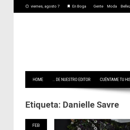
Skip
viernes, agosto 7
En Boga
Gente
Moda
Belle
to
content
HOME
… DE NUESTRO EDITOR
CUÉNTAME TU HI
Etiqueta:
Danielle Savre
FEB