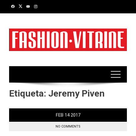
Skip
to
content
Etiqueta:
Jeremy Piven
FEB
14
2017
NO COMMENTS