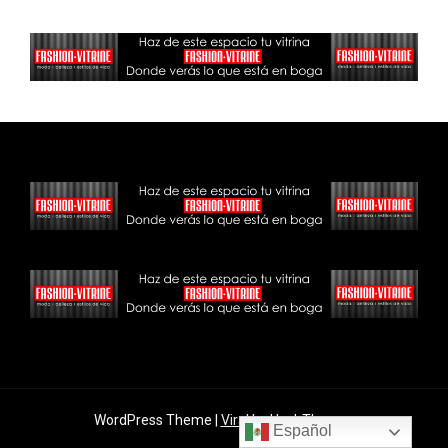
WordPress Theme |
Viral
by HashThemes
Español