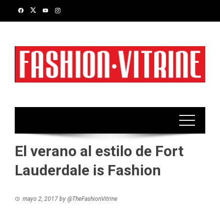
Skip
to
content
El verano al estilo de Fort
Lauderdale is Fashion
mayo 2, 2017
by
@TheFashionVitrine