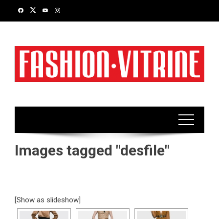
Skip
to
content
Images tagged "desfile"
[Show as slideshow]