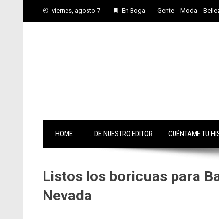
Skip
viernes, agosto 7
En Boga
Gente
Moda
Belle
to
content
HOME
… DE NUESTRO EDITOR
CUÉNTAME TU HI
Listos los boricuas para B
Nevada