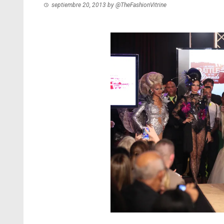
septiembre 20, 2013
by
@TheFashionVitrine