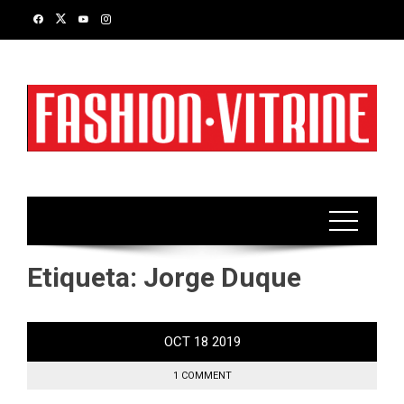
Skip
to
content
Etiqueta:
Jorge Duque
OCT
18
2019
1 COMMENT