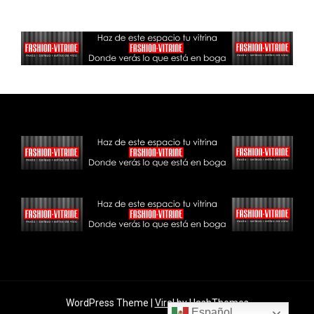
WordPress Theme |
Viral
by HashThemes
Español