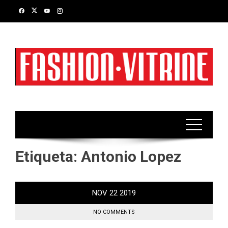
Skip
to
content
Etiqueta:
Antonio Lopez
NOV
22
2019
NO COMMENTS