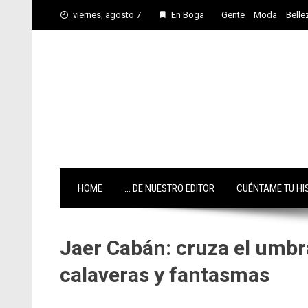
Skip
viernes, agosto 7
En Boga
Gente
Moda
Belle
to
content
HOME
… DE NUESTRO EDITOR
CUÉNTAME TU HI
Jaer Cabán: cruza el umbr
calaveras y fantasmas