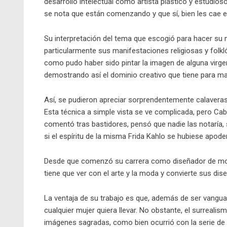
desarrollo intelectual como artista plástico y estudio
se nota que están comenzando y que sí, bien les cae e
Su interpretación del tema que escogió para hacer su
particularmente sus manifestaciones religiosas y folkl
como pudo haber sido pintar la imagen de alguna virgen
demostrando así el dominio creativo que tiene para ma
Así, se pudieron apreciar sorprendentemente calaveras
Esta técnica a simple vista se ve complicada, pero Ca
comentó tras bastidores, pensó que nadie las notaría, 
si el espíritu de la misma Frida Kahlo se hubiese apode
Desde que comenzó su carrera como diseñador de moda
tiene que ver con el arte y la moda y convierte sus dis
La ventaja de su trabajo es que, además de ser vanguar
cualquier mujer quiera llevar. No obstante, el surreali
imágenes sagradas, como bien ocurrió con la serie de