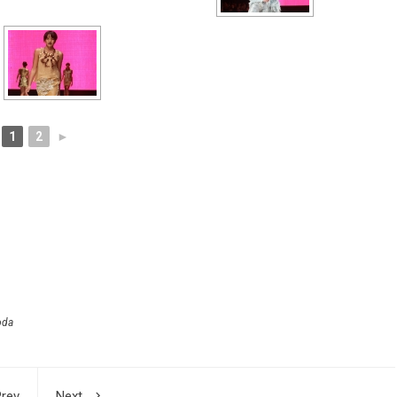
1
2
►
oda
rev
Next