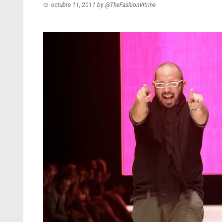
octubre 11, 2011
by
@TheFashionVitrine