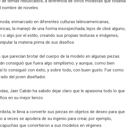
so de temas rebuscados, a diferencia de otros modistas que todavía
l nombre de noveles.
 moda, enmarcado en diferentes culturas latinoamericanas,
óricas, la manejó de una forma insospechada, lejos de clisé alguno,
 o algo por el estilo, creando sus propias texturas e imágenes,
nipular la materia prima de sus diseños.
 que parecían brotar del cuerpo de la modelo en algunas piezas.
bán consiguió que fuera algo simplísimo; y aunque, como bien
sí lo consiguió con éxito, y sobre todo, con buen gusto. Fue como
rado del joven diseñador.
s, Jaer Cabán ha sabido dejar claro que le apasiona todo lo que
eños en su mejor lienzo.
dista, le lleva a convertir sus piezas en objetos de deseo para que
smo a veces se apodera de su ingenio para crear, por ejemplo,
 capuchas que convirtieron a sus modelos en vírgenes.