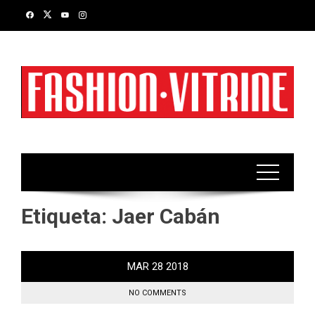
Skip
to
content
Etiqueta:
Jaer Cabán
MAR
28
2018
NO COMMENTS