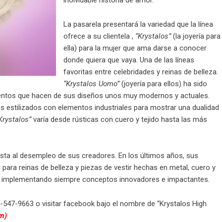
inolvidable historia de amor.
La pasarela presentará la variedad que la línea
ofrece a su clientela ,
“Krystalos”
(la joyería para
ella) para la mujer que ama darse a conocer
donde quiera que vaya. Una de las líneas
favoritas entre celebridades y reinas de belleza.
“Krystalos Uomo”
(joyería para ellos) ha sido
entos que hacen de sus diseños unos muy modernos y actuales.
 estilizados con elementos industriales para mostrar una dualidad
Krystalos”
varía desde rústicas con cuero y tejido hasta las más
esta al desempleo de sus creadores. En los últimos años, sus
 para reinas de belleza y piezas de vestir hechas en metal, cuero y
s e implementando siempre conceptos innovadores e impactantes.
-547-9663 o visitar facebook bajo el nombre de “Krystalos High
om)