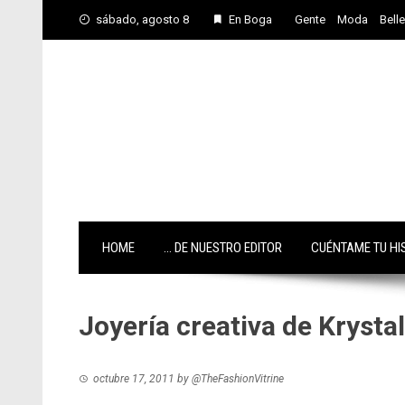
Skip
sábado, agosto 8
En Boga
Gente
Moda
Bell
to
content
HOME
… DE NUESTRO EDITOR
CUÉNTAME TU HI
Joyería creativa de Krysta
octubre 17, 2011
by
@TheFashionVitrine