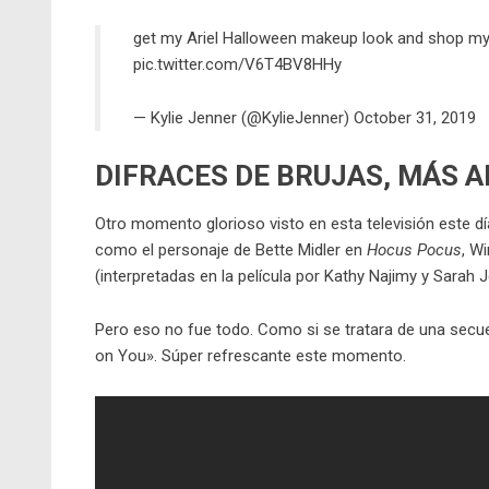
get my Ariel Halloween makeup look and shop m
pic.twitter.com/V6T4BV8HHy
— Kylie Jenner (@KylieJenner)
October 31, 2019
DIFRACES DE BRUJAS, MÁS A
Otro momento glorioso visto en esta televisión este dí
como el personaje de Bette Midler en
Hocus Pocus
, W
(interpretadas en la película por Kathy Najimy y Sarah J
Pero eso no fue todo. Como si se tratara de una secuela 
on You». Súper refrescante este momento.