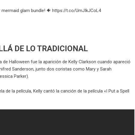
y mermaid glam bundle! 🐠
https://t.co/UmJIkJCoL4
LLÁ DE LO TRADICIONAL
a de Halloween fue la aparición de
Kelly Clarkson
cuando apareció
inifred Sanderson, junto dos coristas como Mary y Sarah
essica Parker).
de la película, Kelly cantó la canción de la película «I Put a Spell