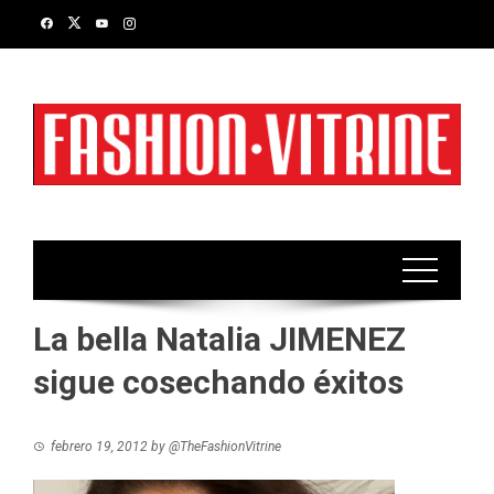
Skip
to
content
La bella Natalia JIMENEZ
sigue cosechando éxitos
febrero 19, 2012
by
@TheFashionVitrine