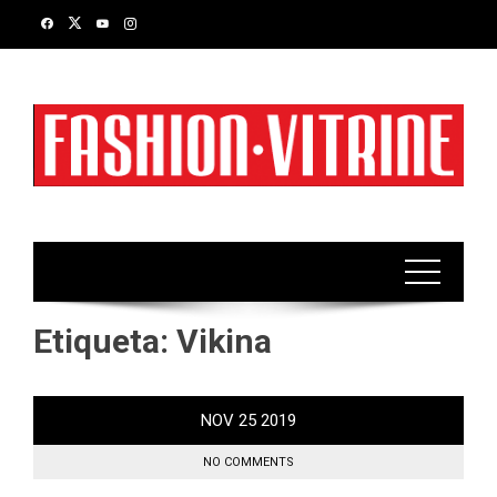
Skip
to
content
Etiqueta:
Vikina
NOV
25
2019
NO COMMENTS