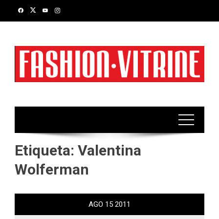
Skip
to
content
Etiqueta:
Valentina
Wolferman
AGO
15
2011