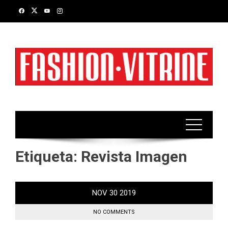
Skip
to
content
Etiqueta:
Revista Imagen
NOV
30
2019
NO COMMENTS