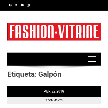
Skip
to
content
Etiqueta:
Galpón
ABR
22
2018
2 COMMENTS