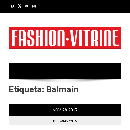
Skip
to
content
Etiqueta:
Balmain
NOV
28
2017
NO COMMENTS