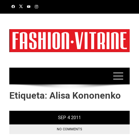
Skip
to
content
Etiqueta:
Alisa Kononenko
SEP
4
2011
NO COMMENTS