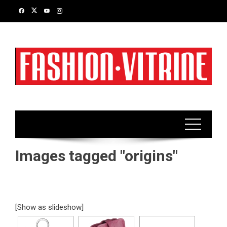
Skip
to
content
Images tagged "origins"
[Show as slideshow]