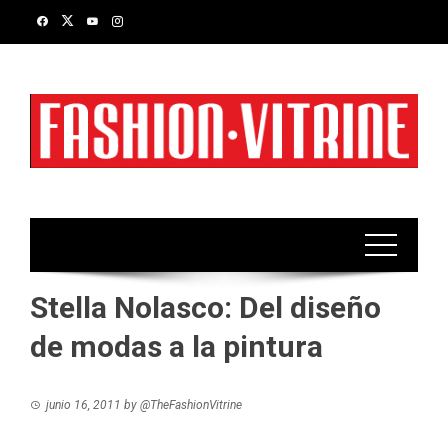
Skip
to
content
Stella Nolasco: Del diseño
de modas a la pintura
junio 16, 2011
by
@TheFashionVitrine