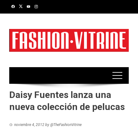
Skip
to
content
Daisy Fuentes lanza una
nueva colección de pelucas
noviembre 4, 2012
by
@TheFashionVitrine