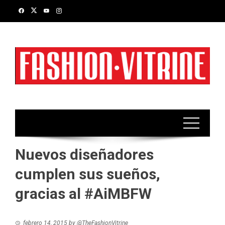
Skip
to
content
Nuevos diseñadores
cumplen sus sueños,
gracias al #AiMBFW
febrero 14, 2015
by
@TheFashionVitrine