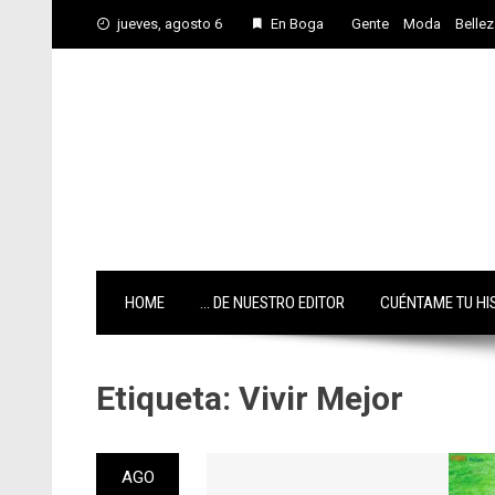
Skip
jueves, agosto 6
En Boga
Gente
Moda
Bellez
to
content
HOME
… DE NUESTRO EDITOR
CUÉNTAME TU HI
Etiqueta:
Vivir Mejor
AGO