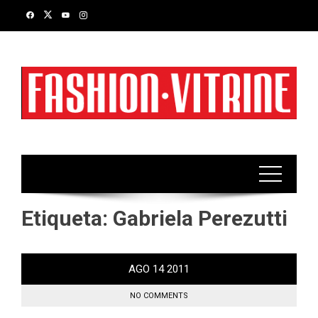
Skip
to
content
Etiqueta:
Gabriela Perezutti
AGO
14
2011
NO COMMENTS