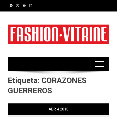
Skip
to
content
Etiqueta:
CORAZONES
GUERREROS
ABR
4
2018