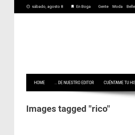
Skip
sábado, agosto 8
En Boga
Gente
Moda
Bell
to
content
HOME
… DE NUESTRO EDITOR
CUÉNTAME TU HI
Images tagged "rico"