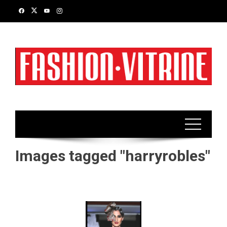
Skip
to
content
Images tagged "harryrobles"