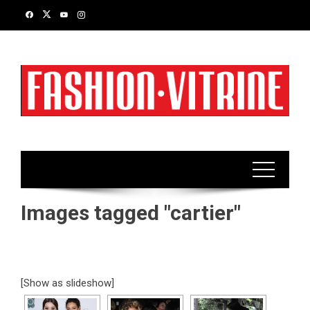
Skip
to
content
Images tagged "cartier"
[Show as slideshow]