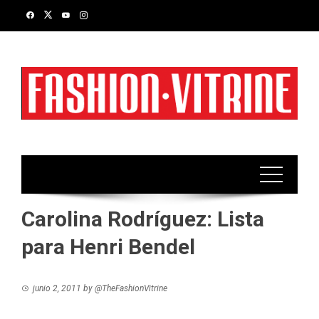
Skip
to
content
Carolina Rodríguez: Lista
para Henri Bendel
junio 2, 2011
by
@TheFashionVitrine