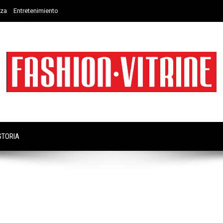
eza
Entretenimiento
STORIA