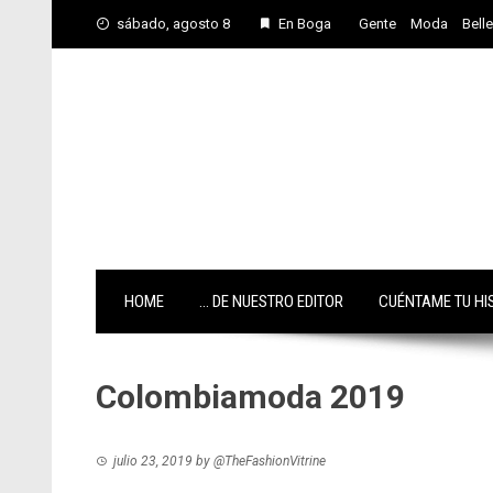
Skip
sábado, agosto 8
En Boga
Gente
Moda
Bell
to
content
HOME
… DE NUESTRO EDITOR
CUÉNTAME TU HI
Colombiamoda 2019
julio 23, 2019
by
@TheFashionVitrine