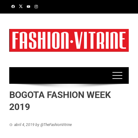
Skip
to
content
BOGOTA FASHION WEEK
2019
abril 4, 2019
by
@TheFashionVitrine