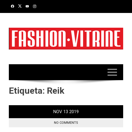
Skip
to
content
Etiqueta:
Reik
NOV
13
2019
NO COMMENTS