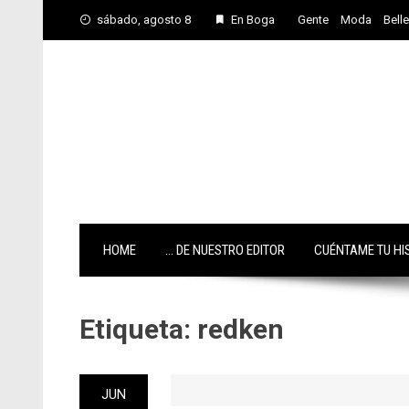
Skip
sábado, agosto 8
En Boga
Gente
Moda
Bell
to
content
HOME
… DE NUESTRO EDITOR
CUÉNTAME TU HI
Etiqueta:
redken
JUN