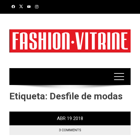
Skip
to
content
Etiqueta:
Desfile de modas
ABR
19
2018
3 COMMENTS