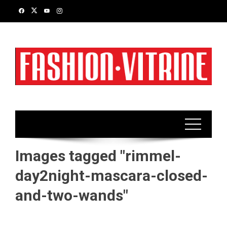
Skip
to
content
Images tagged "rimmel-
day2night-mascara-closed-
and-two-wands"